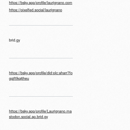
https://bsky.app/profile/laurignano.com
https://pixelfed.social/laurignano
brid.gy
https://bsky.app/profile/did:plc:aharr7fo
gqjftlkq6heu
https://bsky.app/profile/Laurignano.ma
stodon.social.ap.brid.gy