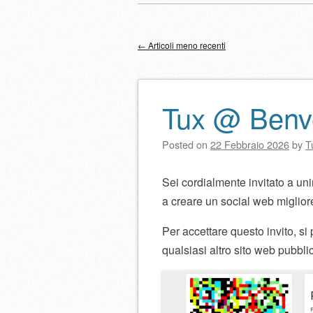
Menu principale
al
contenuto
←
Articoli meno recenti
Navigazione artico
Tux @ Benve
Posted on
22 Febbraio 2026
by
T
Sei cordialmente invitato a unir
a creare un social web miglior
Per accettare questo invito, si 
qualsiasi altro sito web pubbli