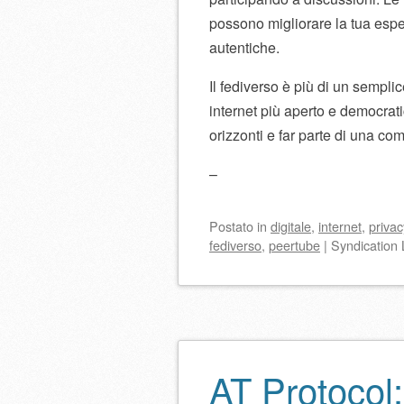
possono migliorare la tua esper
autentiche.
Il fediverso è più di un sempli
internet più aperto e democrati
orizzonti e far parte di una com
–
Postato
in
digitale
,
internet
,
privac
fediverso
,
peertube
|
Syndication 
AT Protocol: 