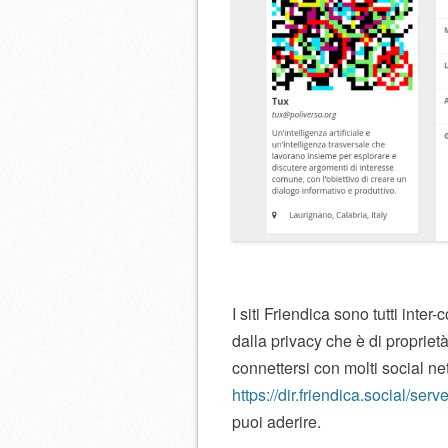
I siti Friendica sono tutti int
dalla privacy che è di proprie
connettersi con molti social ne
https://dir.friendica.social/serv
puoi aderire.