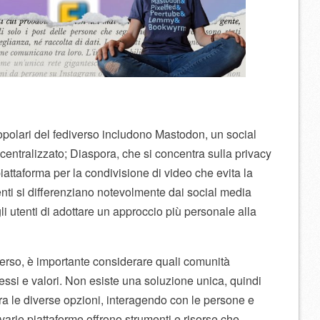
opolari del fediverso includono Mastodon, un social
centralizzato; Diaspora, che si concentra sulla privacy
iattaforma per la condivisione di video che evita la
nti si differenziano notevolmente dai social media
i utenti di adottare un approccio più personale alla
iverso, è importante considerare quali comunità
essi e valori. Non esiste una soluzione unica, quindi
tra le diverse opzioni, interagendo con le persone e
varie piattaforme offrono strumenti e risorse che