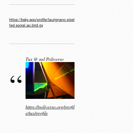
https://bsky.app/profile/laurignano.pixel
fed.social.ap.brid.gy
Tux @ nel Poliverso
https://poliverso.org/profil
e/tux/profile