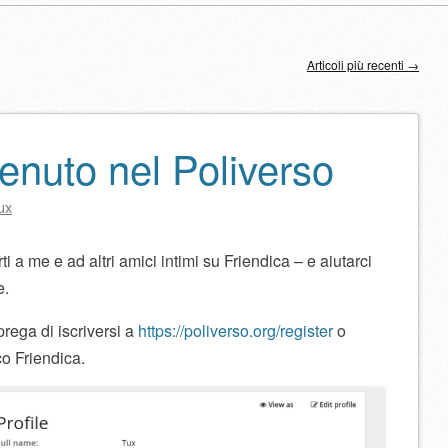
Articoli più recenti
→
lo
nuto nel Poliverso
ux
ti a me e ad altri amici intimi su Friendica – e aiutarci
e.
prega di iscriversi a
https://poliverso.org/register
o
co Friendica.