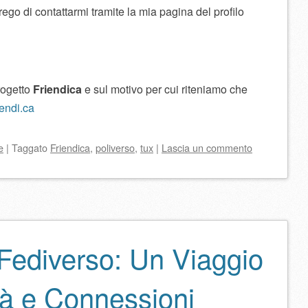
 prego di contattarmi tramite la mia pagina del profilo
progetto
Friendica
e sul motivo per cui riteniamo che
riendi.ca
e
|
Taggato
Friendica
,
poliverso
,
tux
|
Lascia un commento
 Fediverso: Un Viaggio
à e Connessioni