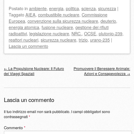
Postato
in
ambiente
,
energia
,
politica
,
scienza
,
sicurezza
|
Taggato
AIEA
,
combustibile nucleare
,
Commissione
Europea
,
convenzione sulla sicurezza nucleare
,
deuterio
,
energia atomica
,
fusione nucleare
,
gestione dei rifiuti
radioattivi
,
legislazione nucleare
,
NRC.
,
OCSE
,
plutonio-239
,
reattori nucleari
,
sicurezza nucleare
,
trizio
,
urano-235
|
Lascia un commento
Navigazione articolo
←
La Propulsione Nucleare: Il Futuro
Promuovere il Benessere Animale:
dei Viaggi Spaziali
Azioni e Consapevolezza
→
Lascia un commento
Il tuo indirizzo email non sarà pubblicato.
I campi obbligatori sono
contrassegnati
*
Commento
*