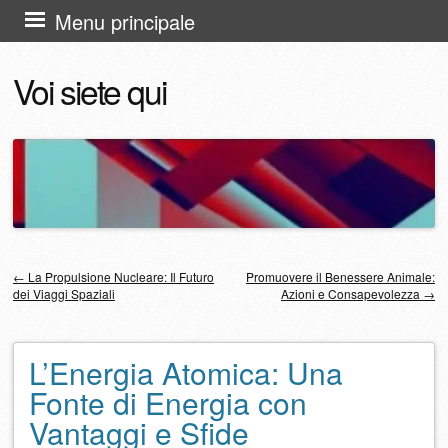
Vai
Menu principale
al
Voi siete qui
contenuto
←
La Propulsione Nucleare: Il Futuro
Promuovere il Benessere Animale:
dei Viaggi Spaziali
Azioni e Consapevolezza
→
Navigazione articolo
L’Energia Atomica: Una
Fonte di Energia con
Vantaggi e Sfide