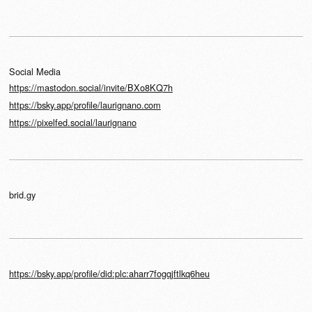
Social Media
https://mastodon.social/invite/BXo8KQ7h
https://bsky.app/profile/laurignano.com
https://pixelfed.social/laurignano
brid.gy
https://bsky.app/profile/did:plc:aharr7fogqjftlkq6heu