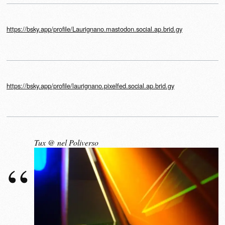
https://bsky.app/profile/Laurignano.mastodon.social.ap.brid.gy
https://bsky.app/profile/laurignano.pixelfed.social.ap.brid.gy
Tux @ nel Poliverso