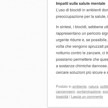
Impatti sulla salute mentale
L’uso di biocidi in ambienti do
preoccupazione per la salute, 
In sintesi, i biocidi, sebbene ut
rappresentano un pericolo sign
urgente ridurre e, se possibile
volta che vengono spruzzati pes
notturno contro le zanzare, ci 
possiamo permettere che quest
a sostanze chimiche dannose. 
cercare soluzioni più sicure e s
Postato
in
ambiente
,
natura
,
polit
cancerogeni
,
contaminazione
,
eco
tossicità
|
Lascia un commento