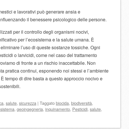
mestici e lavorativi può generare ansia e
influenzando il benessere psicologico delle persone.
ilizzati per il controllo degli organismi nocivi,
ificativo per l’ecosistema e la salute umana. È
, eliminare l’uso di queste sostanze tossiche. Ogni
ticidi o larvicidi, come nel caso del trattamento
troviamo di fronte a un rischio inaccettabile. Non
a pratica continui, esponendo noi stessi e l’ambiente
È tempo di dire basta a questo approccio nocivo e
ostenibili.
ica
,
salute
,
sicurezza
|
Taggato
biocida
,
biodiversità
,
sistema
,
geoingegneria
,
inquinamento
,
Pesticidi
,
salute
,