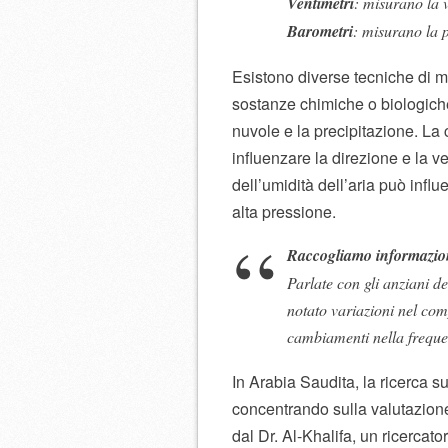
Ventimetri
: misurano la v
Barometri
: misurano la 
Esistono diverse tecniche di ma
sostanze chimiche o biologiche
nuvole e la precipitazione. La
influenzare la direzione e la v
dell’umidità dell’aria può infl
alta pressione.
Raccogliamo informazioni
Parlate con gli anziani de
notato variazioni nel com
cambiamenti nella frequen
In Arabia Saudita, la ricerca s
concentrando sulla valutazione
dal Dr. Al-Khalifa, un ricercat