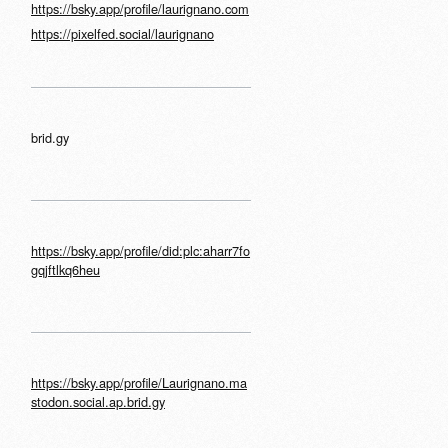
https://bsky.app/profile/laurignano.com
https://pixelfed.social/laurignano
brid.gy
https://bsky.app/profile/did:plc:aharr7fo
gqjftlkq6heu
https://bsky.app/profile/Laurignano.ma
stodon.social.ap.brid.gy