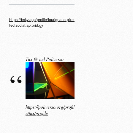
https://bsky.app/profile/laurignano.pixel
fed.social.ap.brid.gy
Tux @ nel Poliverso
https://poliverso.org/profil
e/tux/profile