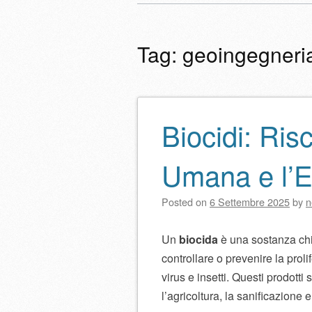
Menu principale
al
contenuto
Tag:
geoingegneri
Biocidi: Ris
Navigazione artico
Umana e l’
Posted on
6 Settembre 2025
by
n
Un
biocida
è una sostanza chi
controllare o prevenire la proli
virus e insetti. Questi prodotti 
l’agricoltura, la sanificazione 