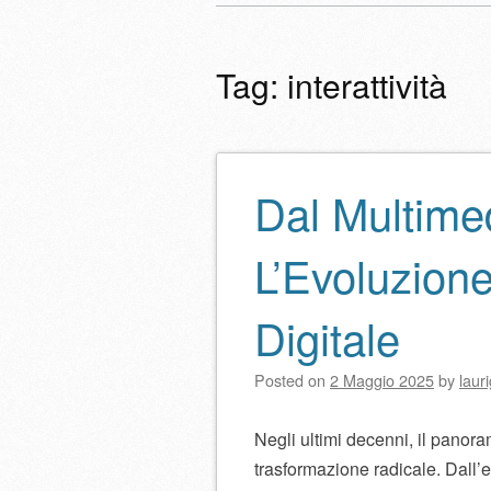
Menu principale
al
contenuto
Tag:
interattività
Dal Multime
Navigazione artico
L’Evoluzion
Digitale
Posted on
2 Maggio 2025
by
laur
Negli ultimi decenni, il panor
trasformazione radicale. Dall’e