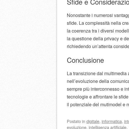
Sfide e Considerazio
Nonostante i numerosi vantagg
sfide. La complessità nella cre
la coerenza tra i diversi modell
la questione della privacy e de
richiedendo un’attenta conside
Conclusione
La transizione dal multimedia
nell’evoluzione della comunica
sempre più interconnesso e in
tecnologie e affrontare le sfi
il potenziale del mutimodel e m
Postato
in
digitale
,
informatica
,
in
evoluzione
,
intelligenza artificiale
,