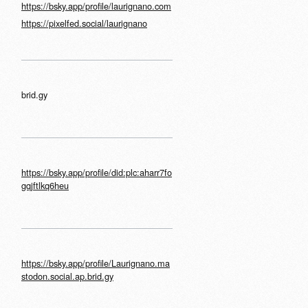
https://bsky.app/profile/laurignano.com
https://pixelfed.social/laurignano
brid.gy
https://bsky.app/profile/did:plc:aharr7fo
gqjftlkq6heu
https://bsky.app/profile/Laurignano.ma
stodon.social.ap.brid.gy