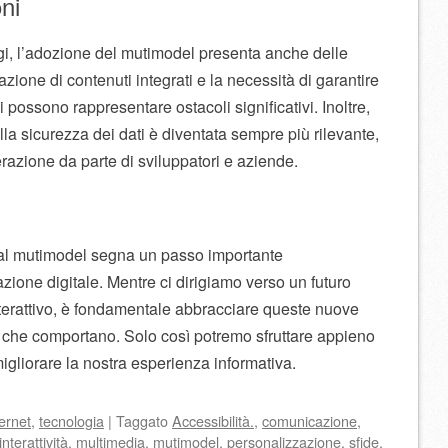
ni
i, l’adozione del mutimodel presenta anche delle
azione di contenuti integrati e la necessità di garantire
i possono rappresentare ostacoli significativi. Inoltre,
lla sicurezza dei dati è diventata sempre più rilevante,
razione da parte di sviluppatori e aziende.
 al mutimodel segna un passo importante
zione digitale. Mentre ci dirigiamo verso un futuro
terattivo, è fondamentale abbracciare queste nuove
de che comportano. Solo così potremo sfruttare appieno
igliorare la nostra esperienza informativa.
ternet
,
tecnologia
|
Taggato
Accessibilità.
,
comunicazione
,
interattività
,
multimedia
,
mutimodel
,
personalizzazione
,
sfide
,