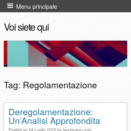
Vai
Menu principale
al
Voi siete qui
contenuto
Tag:
Regolamentazione
Deregolamentazione:
Navigazione articolo
Un’Analisi Approfondita
Posted on
24 Luglio 2025
by
laurignano.com