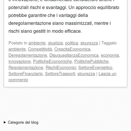
potenziali rischi e svantaggi. Un approccio equilibrato
potrebbe garantire che i vantaggi della
deregolamentazione siano massimizzati, mentre i
rischi siano gestiti in modo efficace.
Postato
in
ambiente
,
giustizia
,
politica
,
sicurezza
|
Taggato
ambiente
,
Competitività
,
CrescitaEconomica
,
Deregolamentazione
,
DisuguaglianzaEconomica
,
economia
,
innovazione
,
PoliticheEconomiche
,
PolitichePubbliche
,
Regolamentazione
,
RischiEconomici
,
SettoreEnergetico
,
SettoreFinanziario
,
SettoreTrasporti
,
sicurezza
|
Lascia un
commento
Navigazione articolo
Categorie del blog