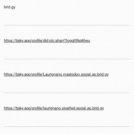
brid.gy
https://bsky.app/profile/did:plc:aharr7fogqjftlkq6heu
https://bsky.app/profile/Laurignano.mastodon.social.ap.brid.gy
https://bsky.app/profile/laurignano.pixelfed.social.ap.brid.gy