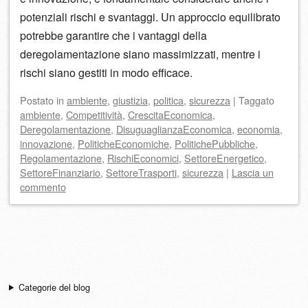
potenziali rischi e svantaggi. Un approccio equilibrato
potrebbe garantire che i vantaggi della
deregolamentazione siano massimizzati, mentre i
rischi siano gestiti in modo efficace.
Postato
in
ambiente
,
giustizia
,
politica
,
sicurezza
|
Taggato
ambiente
,
Competitività
,
CrescitaEconomica
,
Deregolamentazione
,
DisuguaglianzaEconomica
,
economia
,
innovazione
,
PoliticheEconomiche
,
PolitichePubbliche
,
Regolamentazione
,
RischiEconomici
,
SettoreEnergetico
,
SettoreFinanziario
,
SettoreTrasporti
,
sicurezza
|
Lascia un
commento
Navigazione articolo
Categorie del blog