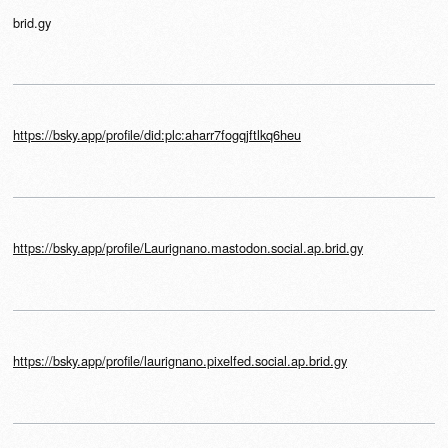
brid.gy
https://bsky.app/profile/did:plc:aharr7fogqjftlkq6heu
https://bsky.app/profile/Laurignano.mastodon.social.ap.brid.gy
https://bsky.app/profile/laurignano.pixelfed.social.ap.brid.gy