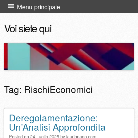
Vai
Menu principale
al
Voi siete qui
contenuto
Tag:
RischiEconomici
Deregolamentazione:
Navigazione articolo
Un’Analisi Approfondita
Posted on
24 Luglio 2025
by
laurignano.com