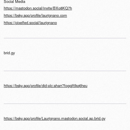
Social Media
https://mastodon.social/invite/BXo8KQ7h
https://bsky.app/profile/laurignano.com
https://pixelfed.social/laurignano
brid.gy
https://bsky.app/profile/did:plc:aharr7fogqjftlkq6heu
https://bsky.app/profile/Laurignano.mastodon.social.ap.brid.gy