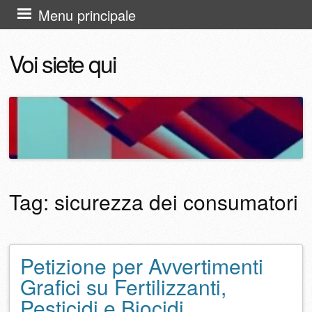
Vai
Menu principale
al
Voi siete qui
contenuto
Tag:
sicurezza dei consumatori
Petizione per Avvertimenti
Navigazione articolo
Grafici su Fertilizzanti,
Pesticidi e Biocidi