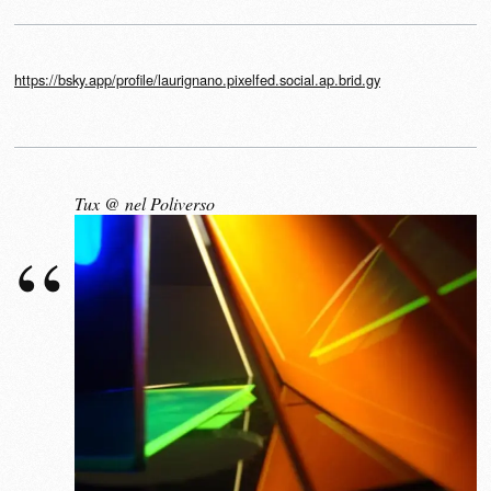
https://bsky.app/profile/laurignano.pixelfed.social.ap.brid.gy
Tux @ nel Poliverso