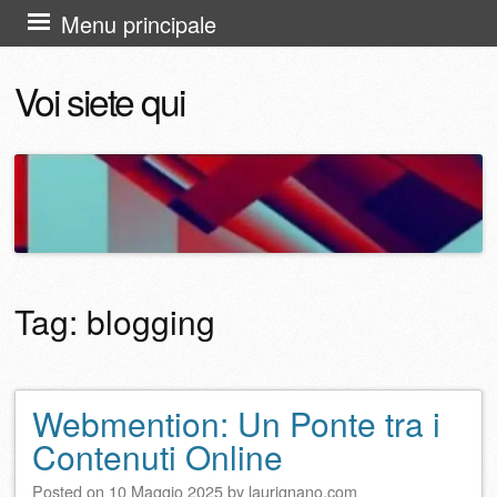
Vai
Menu principale
al
Voi siete qui
contenuto
Tag:
blogging
Webmention: Un Ponte tra i
Navigazione articolo
Contenuti Online
Posted on
10 Maggio 2025
by
laurignano.com