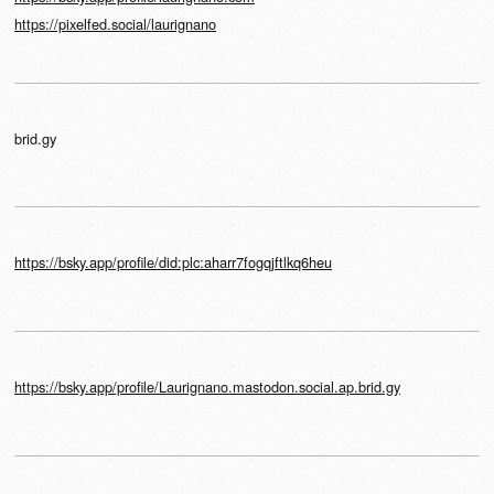
https://pixelfed.social/laurignano
brid.gy
https://bsky.app/profile/did:plc:aharr7fogqjftlkq6heu
https://bsky.app/profile/Laurignano.mastodon.social.ap.brid.gy