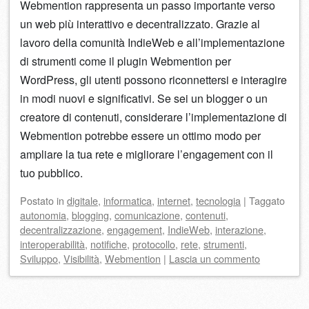
Webmention rappresenta un passo importante verso
un web più interattivo e decentralizzato. Grazie al
lavoro della comunità IndieWeb e all’implementazione
di strumenti come il plugin Webmention per
WordPress, gli utenti possono riconnettersi e interagire
in modi nuovi e significativi. Se sei un blogger o un
creatore di contenuti, considerare l’implementazione di
Webmention potrebbe essere un ottimo modo per
ampliare la tua rete e migliorare l’engagement con il
tuo pubblico.
Postato
in
digitale
,
informatica
,
internet
,
tecnologia
|
Taggato
autonomia
,
blogging
,
comunicazione
,
contenuti
,
decentralizzazione
,
engagement
,
IndieWeb
,
interazione
,
interoperabilità
,
notifiche
,
protocollo
,
rete
,
strumenti
,
Sviluppo
,
Visibilità
,
Webmention
|
Lascia un commento