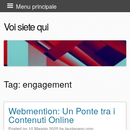
Vai
Menu principale
al
Voi siete qui
contenuto
Tag:
engagement
Webmention: Un Ponte tra i
Navigazione articolo
Contenuti Online
Posted on
10 Maggio 2025
by
laurignano.com