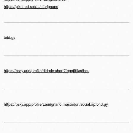
https://pixelfed.social/laurignano
brid.gy
https://bsky.app/profile/did:plc:aharr7fogqjftlkq6heu
https://bsky.app/profile/Laurignano.mastodon.social.ap.brid.gy