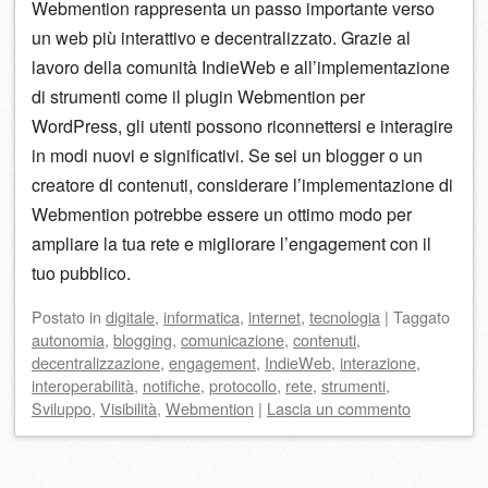
Webmention rappresenta un passo importante verso
un web più interattivo e decentralizzato. Grazie al
lavoro della comunità IndieWeb e all’implementazione
di strumenti come il plugin Webmention per
WordPress, gli utenti possono riconnettersi e interagire
in modi nuovi e significativi. Se sei un blogger o un
creatore di contenuti, considerare l’implementazione di
Webmention potrebbe essere un ottimo modo per
ampliare la tua rete e migliorare l’engagement con il
tuo pubblico.
Postato
in
digitale
,
informatica
,
internet
,
tecnologia
|
Taggato
autonomia
,
blogging
,
comunicazione
,
contenuti
,
decentralizzazione
,
engagement
,
IndieWeb
,
interazione
,
interoperabilità
,
notifiche
,
protocollo
,
rete
,
strumenti
,
Sviluppo
,
Visibilità
,
Webmention
|
Lascia un commento