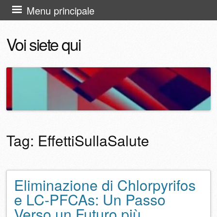
Vai
Menu principale
al
Voi siete qui
contenuto
Tag:
EffettiSullaSalute
Eliminazione di Chlorpyrifos
Navigazione articolo
e LC-PFCAs: Un Passo
Verso un Futuro più