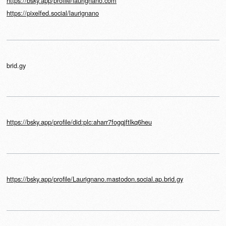
https://bsky.app/profile/laurignano.com
https://pixelfed.social/laurignano
brid.gy
https://bsky.app/profile/did:plc:aharr7fogqjftlkq6heu
https://bsky.app/profile/Laurignano.mastodon.social.ap.brid.gy