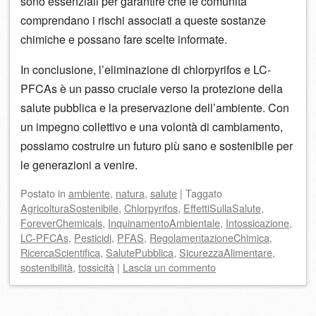
sono essenziali per garantire che le comunità
comprendano i rischi associati a queste sostanze
chimiche e possano fare scelte informate.
In conclusione, l’eliminazione di chlorpyrifos e LC-
PFCAs è un passo cruciale verso la protezione della
salute pubblica e la preservazione dell’ambiente. Con
un impegno collettivo e una volontà di cambiamento,
possiamo costruire un futuro più sano e sostenibile per
le generazioni a venire.
Postato
in
ambiente
,
natura
,
salute
|
Taggato
AgricolturaSostenibile
,
Chlorpyrifos
,
EffettiSullaSalute
,
ForeverChemicals
,
InquinamentoAmbientale
,
Intossicazione
,
LC-PFCAs
,
Pesticidi
,
PFAS
,
RegolamentazioneChimica
,
RicercaScientifica
,
SalutePubblica
,
SicurezzaAlimentare
,
sostenibilità
,
tossicità
|
Lascia un commento