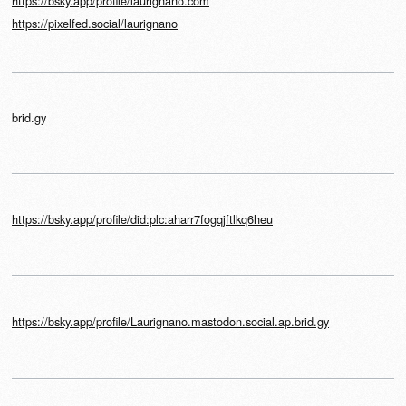
https://bsky.app/profile/laurignano.com
https://pixelfed.social/laurignano
brid.gy
https://bsky.app/profile/did:plc:aharr7fogqjftlkq6heu
https://bsky.app/profile/Laurignano.mastodon.social.ap.brid.gy