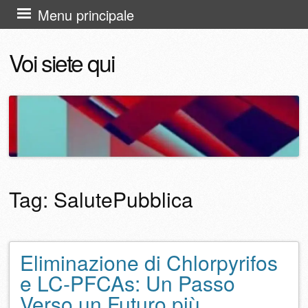
Vai
Menu principale
al
Voi siete qui
contenuto
Tag:
SalutePubblica
Eliminazione di Chlorpyrifos
Navigazione articolo
e LC-PFCAs: Un Passo
Verso un Futuro più