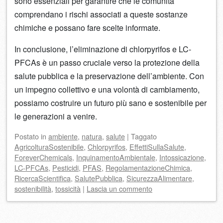
sono essenziali per garantire che le comunità
comprendano i rischi associati a queste sostanze
chimiche e possano fare scelte informate.
In conclusione, l’eliminazione di chlorpyrifos e LC-
PFCAs è un passo cruciale verso la protezione della
salute pubblica e la preservazione dell’ambiente. Con
un impegno collettivo e una volontà di cambiamento,
possiamo costruire un futuro più sano e sostenibile per
le generazioni a venire.
Postato
in
ambiente
,
natura
,
salute
|
Taggato
AgricolturaSostenibile
,
Chlorpyrifos
,
EffettiSullaSalute
,
ForeverChemicals
,
InquinamentoAmbientale
,
Intossicazione
,
LC-PFCAs
,
Pesticidi
,
PFAS
,
RegolamentazioneChimica
,
RicercaScientifica
,
SalutePubblica
,
SicurezzaAlimentare
,
sostenibilità
,
tossicità
|
Lascia un commento