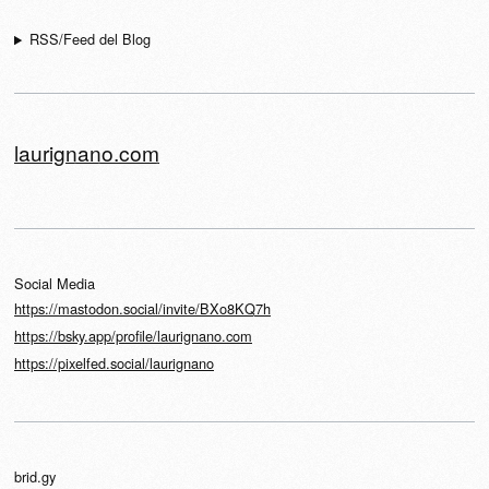
RSS/Feed del Blog
laurignano.com
Social Media
https://mastodon.social/invite/BXo8KQ7h
https://bsky.app/profile/laurignano.com
https://pixelfed.social/laurignano
brid.gy