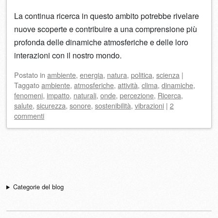
La continua ricerca in questo ambito potrebbe rivelare
nuove scoperte e contribuire a una comprensione più
profonda delle dinamiche atmosferiche e delle loro
interazioni con il nostro mondo.
Postato
in
ambiente
,
energia
,
natura
,
politica
,
scienza
|
Taggato
ambiente
,
atmosferiche
,
attività
,
clima
,
dinamiche
,
fenomeni
,
impatto
,
naturali
,
onde
,
percezione
,
Ricerca
,
salute
,
sicurezza
,
sonore
,
sostenibilità
,
vibrazioni
|
2
commenti
Navigazione articolo
Categorie del blog