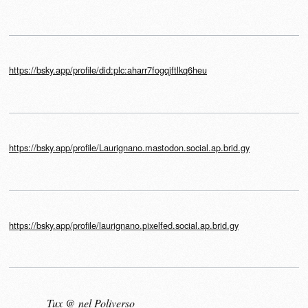
https://bsky.app/profile/did:plc:aharr7fogqjftlkq6heu
https://bsky.app/profile/Laurignano.mastodon.social.ap.brid.gy
https://bsky.app/profile/laurignano.pixelfed.social.ap.brid.gy
Tux @ nel Poliverso