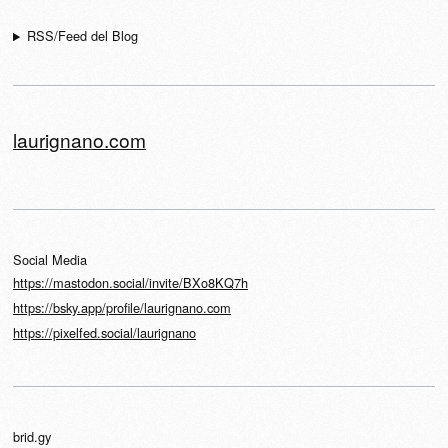
RSS/Feed del Blog
laurignano.com
Social Media
https://mastodon.social/invite/BXo8KQ7h
https://bsky.app/profile/laurignano.com
https://pixelfed.social/laurignano
brid.gy