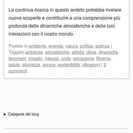
La continua ricerca in questo ambito potrebbe rivelare
nuove scoperte e contribuire a una comprensione più
profonda delle dinamiche atmosferiche e delle loro
interazioni con il nostro mondo.
Postato
in
ambiente
,
energia
,
natura
,
politica
,
scienza
|
Taggato
ambiente
,
atmosferiche
,
attività
,
clima
,
dinamiche
,
fenomeni
,
impatto
,
naturali
,
onde
,
percezione
,
Ricerca
,
salute
,
sicurezza
,
sonore
,
sostenibilità
,
vibrazioni
|
2
commenti
Navigazione articolo
Categorie del blog