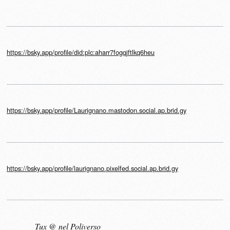
https://bsky.app/profile/did:plc:aharr7fogqjftlkq6heu
https://bsky.app/profile/Laurignano.mastodon.social.ap.brid.gy
https://bsky.app/profile/laurignano.pixelfed.social.ap.brid.gy
Tux @ nel Poliverso