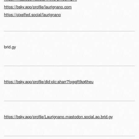
https://bsky.app/profile/laurignano.com
https://pixelfed.social/laurignano
brid.gy
https://bsky.app/profile/did:plc:aharr7fogqjftlkq6heu
https://bsky.app/profile/Laurignano.mastodon.social.ap.brid.gy