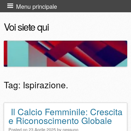
Vai
Menu principale
al
Voi siete qui
contenuto
Tag:
Ispirazione.
Il Calcio Femminile: Crescita
Navigazione articolo
e Riconoscimento Globale
Posted on
23 Aprile 2025
by
nessuno