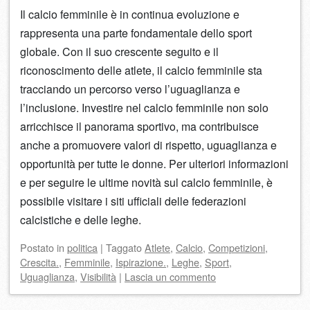
Il calcio femminile è in continua evoluzione e
rappresenta una parte fondamentale dello sport
globale. Con il suo crescente seguito e il
riconoscimento delle atlete, il calcio femminile sta
tracciando un percorso verso l’uguaglianza e
l’inclusione. Investire nel calcio femminile non solo
arricchisce il panorama sportivo, ma contribuisce
anche a promuovere valori di rispetto, uguaglianza e
opportunità per tutte le donne. Per ulteriori informazioni
e per seguire le ultime novità sul calcio femminile, è
possibile visitare i siti ufficiali delle federazioni
calcistiche e delle leghe.
Postato
in
politica
|
Taggato
Atlete
,
Calcio
,
Competizioni
,
Crescita.
,
Femminile
,
Ispirazione.
,
Leghe
,
Sport
,
Uguaglianza
,
Visibilità
|
Lascia un commento