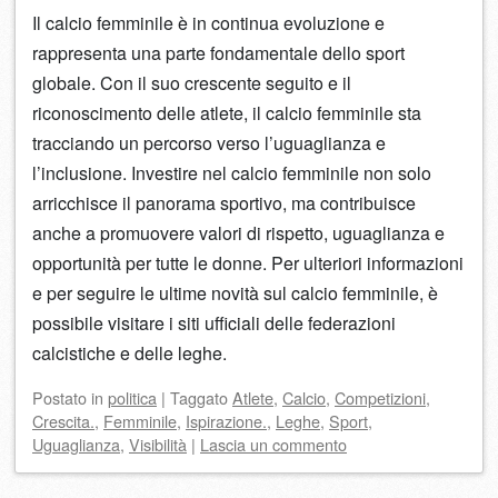
Il calcio femminile è in continua evoluzione e
rappresenta una parte fondamentale dello sport
globale. Con il suo crescente seguito e il
riconoscimento delle atlete, il calcio femminile sta
tracciando un percorso verso l’uguaglianza e
l’inclusione. Investire nel calcio femminile non solo
arricchisce il panorama sportivo, ma contribuisce
anche a promuovere valori di rispetto, uguaglianza e
opportunità per tutte le donne. Per ulteriori informazioni
e per seguire le ultime novità sul calcio femminile, è
possibile visitare i siti ufficiali delle federazioni
calcistiche e delle leghe.
Postato
in
politica
|
Taggato
Atlete
,
Calcio
,
Competizioni
,
Crescita.
,
Femminile
,
Ispirazione.
,
Leghe
,
Sport
,
Uguaglianza
,
Visibilità
|
Lascia un commento