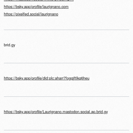
https://bsky.app/profile/laurignano.com
https://pixelfed.social/laurignano
brid.gy
https://bsky.app/profile/did:plc:aharr7fogqjftlkq6heu
https://bsky.app/profile/Laurignano.mastodon.social.ap.brid.gy