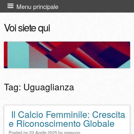
Vai
Menu principale
al
Voi siete qui
contenuto
Tag:
Uguaglianza
Il Calcio Femminile: Crescita
Navigazione articolo
e Riconoscimento Globale
Posted on
23 Aprile 2025
by
nessuno