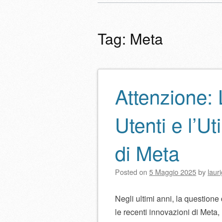
Menu principale
al
contenuto
Tag:
Meta
Attenzione: 
Navigazione artico
Utenti e l’Ut
di Meta
Posted on
5 Maggio 2025
by
laur
Negli ultimi anni, la questione
le recenti innovazioni di Met