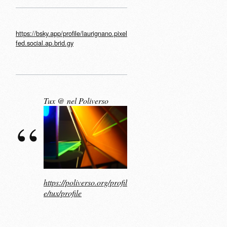
https://bsky.app/profile/laurignano.pixel
fed.social.ap.brid.gy
Tux @ nel Poliverso
https://poliverso.org/profil
e/tux/profile