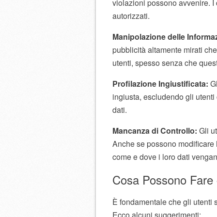
violazioni possono avvenire. I 
autorizzati.
Manipolazione delle Informaz
pubblicità altamente mirati che
utenti, spesso senza che ques
Profilazione Ingiustificata:
Gl
ingiusta, escludendo gli utenti 
dati.
Mancanza di Controllo:
Gli ut
Anche se possono modificare l
come e dove i loro dati vengano
Cosa Possono Fare g
È fondamentale che gli utenti s
Ecco alcuni suggerimenti: