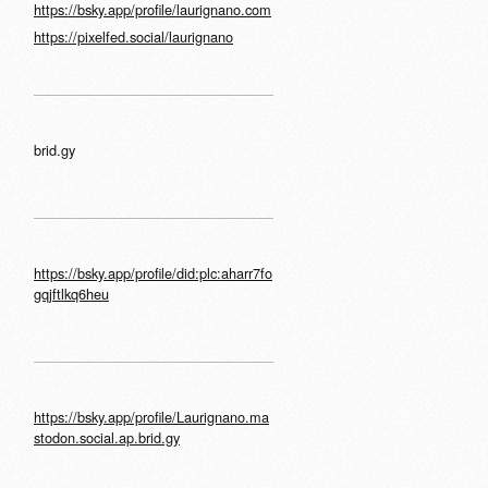
https://bsky.app/profile/laurignano.com
https://pixelfed.social/laurignano
brid.gy
https://bsky.app/profile/did:plc:aharr7fo
gqjftlkq6heu
https://bsky.app/profile/Laurignano.ma
stodon.social.ap.brid.gy