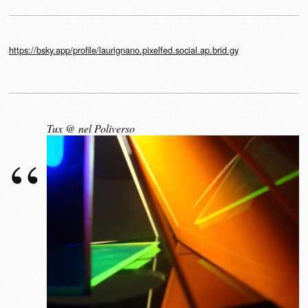
https://bsky.app/profile/laurignano.pixelfed.social.ap.brid.gy
Tux @ nel Poliverso