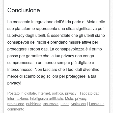
Conclusione
La crescente integrazione dell’AI da parte di Meta nelle
sue piattaforme rappresenta una sfida significativa per
la privacy degli utenti. È essenziale che gli utenti siano
consapevoli dei rischi e prendano misure attive per
proteggere i propri dati. La consapevolezza è il primo
passo per garantire che la tua privacy non venga
compromessa in un mondo sempre più digitale e
interconnesso. Non lasciare che i tuoi dati diventino
merce di scambio; agisci ora per proteggere la tua
privacy!
Postato
in
digitale
,
internet
,
politica
,
privacy
|
Taggato
dati
,
informazione
,
intelligenza artificiale
,
Meta
,
privacy
,
protezione
,
pubblicità
,
sicurezza
,
utenti
,
violazioni
|
Lascia un
commento