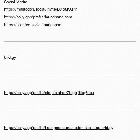
Social Media
https://mastodon.social/invite/BXo8KQ7h
https://bsky.app/profile/laurignano.com
https://pixelfed.social/laurignano
brid.gy
https://bsky.app/profile/did:plc:aharr7fogqjftlkq6heu
https://bsky.app/profile/Laurignano.mastodon.social.ap.brid.gy