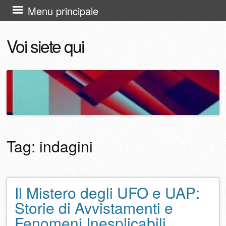
Vai
Menu principale
al
Voi siete qui
contenuto
Tag:
indagini
Il Mistero degli UFO e UAP:
Navigazione articolo
Storie di Avvistamenti e
Fenomeni Inesplicabili