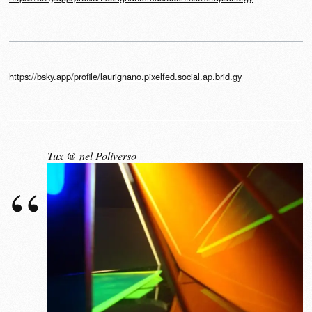
https://bsky.app/profile/laurignano.pixelfed.social.ap.brid.gy
Tux @ nel Poliverso