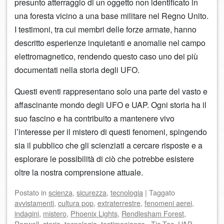
presunto atterraggio di un oggetto non identificato in
una foresta vicino a una base militare nel Regno Unito.
I testimoni, tra cui membri delle forze armate, hanno
descritto esperienze inquietanti e anomalie nel campo
elettromagnetico, rendendo questo caso uno dei più
documentati nella storia degli UFO.
Questi eventi rappresentano solo una parte del vasto e
affascinante mondo degli UFO e UAP. Ogni storia ha il
suo fascino e ha contribuito a mantenere vivo
l’interesse per il mistero di questi fenomeni, spingendo
sia il pubblico che gli scienziati a cercare risposte e a
esplorare le possibilità di ciò che potrebbe esistere
oltre la nostra comprensione attuale.
Postato
in
scienza
,
sicurezza
,
tecnologia
|
Taggato
avvistamenti
,
cultura pop
,
extraterrestre
,
fenomeni aerei
,
indagini
,
mistero
,
Phoenix Lights
,
Rendlesham Forest
,
Roswell
,
storia
,
tecnologia
,
testimonianze.
,
Tic Tac
,
UAP
,