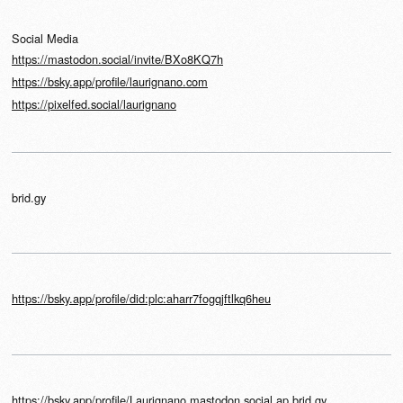
Social Media
https://mastodon.social/invite/BXo8KQ7h
https://bsky.app/profile/laurignano.com
https://pixelfed.social/laurignano
brid.gy
https://bsky.app/profile/did:plc:aharr7fogqjftlkq6heu
https://bsky.app/profile/Laurignano.mastodon.social.ap.brid.gy