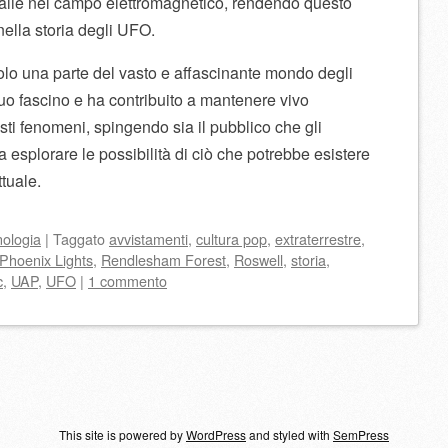
alie nel campo elettromagnetico, rendendo questo
ella storia degli UFO.
olo una parte del vasto e affascinante mondo degli
uo fascino e ha contribuito a mantenere vivo
esti fenomeni, spingendo sia il pubblico che gli
a esplorare le possibilità di ciò che potrebbe esistere
tuale.
nologia
|
Taggato
avvistamenti
,
cultura pop
,
extraterrestre
,
Phoenix Lights
,
Rendlesham Forest
,
Roswell
,
storia
,
c
,
UAP
,
UFO
|
1 commento
lo
This site is powered by
WordPress
and styled with
SemPress