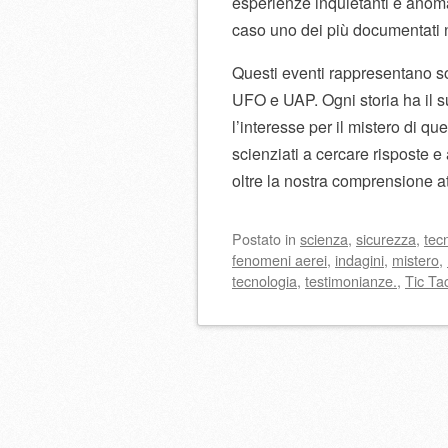
esperienze inquietanti e anom
caso uno dei più documentati n
Questi eventi rappresentano s
UFO e UAP. Ogni storia ha il s
l’interesse per il mistero di qu
scienziati a cercare risposte e 
oltre la nostra comprensione at
Postato
in
scienza
,
sicurezza
,
tec
fenomeni aerei
,
indagini
,
mistero
,
tecnologia
,
testimonianze.
,
Tic Ta
Navigazione artico