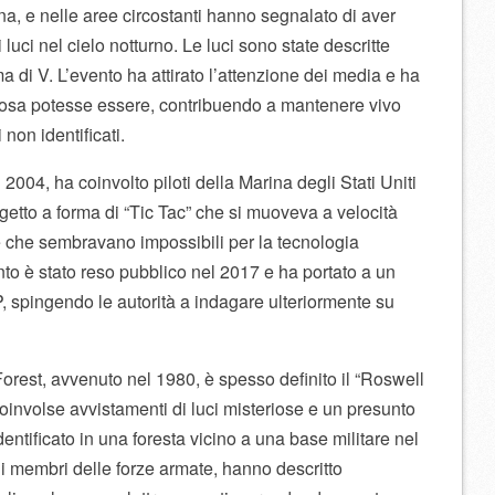
na, e nelle aree circostanti hanno segnalato di aver
luci nel cielo notturno. Le luci sono state descritte
 di V. L’evento ha attirato l’attenzione dei media e ha
cosa potesse essere, contribuendo a mantenere vivo
 non identificati.
 2004, ha coinvolto piloti della Marina degli Stati Uniti
tto a forma di “Tic Tac” che si muoveva a velocità
e che sembravano impossibili per la tecnologia
o è stato reso pubblico nel 2017 e ha portato a un
P, spingendo le autorità a indagare ulteriormente su
Forest, avvenuto nel 1980, è spesso definito il “Roswell
oinvolse avvistamenti di luci misteriose e un presunto
dentificato in una foresta vicino a una base militare nel
ui membri delle forze armate, hanno descritto