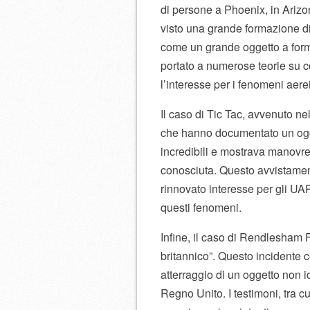
di persone a Phoenix, in Arizo
visto una grande formazione di 
come un grande oggetto a forma
portato a numerose teorie su 
l’interesse per i fenomeni aerei
Il caso di Tic Tac, avvenuto nel
che hanno documentato un ogge
incredibili e mostrava manovr
conosciuta. Questo avvistament
rinnovato interesse per gli UA
questi fenomeni.
Infine, il caso di Rendlesham 
britannico”. Questo incidente c
atterraggio di un oggetto non i
Regno Unito. I testimoni, tra c