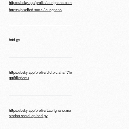
https://bsky.app/profile/laurignano.com
https://pixelfed.social/laurignano
brid.gy
https://bsky.app/profile/did:plc:aharr7fo
gqjftlkq6heu
https://bsky.app/profile/Laurignano.ma
stodon.social.ap.brid.gy