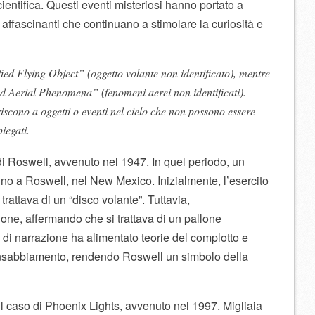
entifica. Questi eventi misteriosi hanno portato a
affascinanti che continuano a stimolare la curiosità e
ed Flying Object” (oggetto volante non identificato), mentre
d Aerial Phenomena” (fenomeni aerei non identificati).
riscono a oggetti o eventi nel cielo che non possono essere
piegati.
di Roswell, avvenuto nel 1947. In quel periodo, un
ino a Roswell, nel New Mexico. Inizialmente, l’esercito
 trattava di un “disco volante”. Tuttavia,
ne, affermando che si trattava di un pallone
di narrazione ha alimentato teorie del complotto e
insabbiamento, rendendo Roswell un simbolo della
 il caso di Phoenix Lights, avvenuto nel 1997. Migliaia