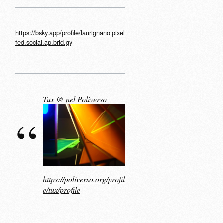
https://bsky.app/profile/laurignano.pixel
fed.social.ap.brid.gy
Tux @ nel Poliverso
https://poliverso.org/profil
e/tux/profile