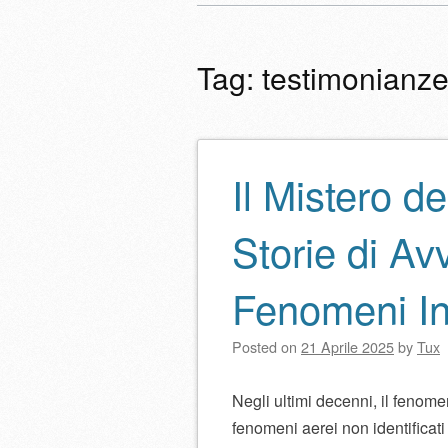
Menu principale
al
contenuto
Tag:
testimonianze
Il Mistero d
Navigazione artico
Storie di Av
Fenomeni Ine
Posted on
21 Aprile 2025
by
Tux
Negli ultimi decenni, il fenome
fenomeni aerei non identificati