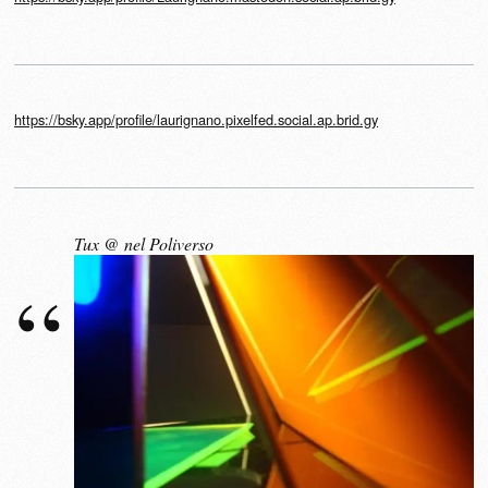
https://bsky.app/profile/laurignano.pixelfed.social.ap.brid.gy
Tux @ nel Poliverso