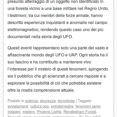
presunto atterraggio di un oggetto non identificato in
una foresta vicino a una base militare nel Regno Unito.
I testimoni, tra cui membri delle forze armate, hanno
descritto esperienze inquietanti e anomalie nel campo
elettromagnetico, rendendo questo caso uno dei più
documentati nella storia degli UFO.
Questi eventi rappresentano solo una parte del vasto e
affascinante mondo degli UFO e UAP. Ogni storia ha il
suo fascino e ha contribuito a mantenere vivo
l’interesse per il mistero di questi fenomeni, spingendo
sia il pubblico che gli scienziati a cercare risposte e a
esplorare le possibilità di ciò che potrebbe esistere
oltre la nostra comprensione attuale.
Postato
in
scienza
,
sicurezza
,
tecnologia
|
Taggato
avvistamenti
,
cultura pop
,
extraterrestre
,
fenomeni aerei
,
indagini
,
mistero
,
Phoenix Lights
,
Rendlesham Forest
,
Roswell
,
storia
,
tecnologia
,
testimonianze.
,
Tic Tac
,
UAP
,