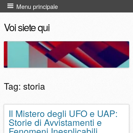
Vai
Menu principale
al
Voi siete qui
contenuto
Tag:
storia
Il Mistero degli UFO e UAP:
Navigazione articolo
Storie di Avvistamenti e
Fenomeni Inesplicabili