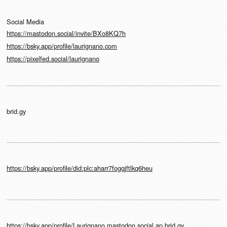
Social Media
https://mastodon.social/invite/BXo8KQ7h
https://bsky.app/profile/laurignano.com
https://pixelfed.social/laurignano
brid.gy
https://bsky.app/profile/did:plc:aharr7fogqjftlkq6heu
https://bsky.app/profile/Laurignano.mastodon.social.ap.brid.gy