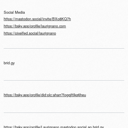
Social Media
https://mastodon.social/invite/BXo8KQ7h
https://bsky.app/profile/laurignano.com
https://pixelfed.social/laurignano
brid.gy
https://bsky.app/profile/did:plc:aharr7fogqjftlkq6heu
https://bsky.app/profile/Laurignano.mastodon.social.ap.brid.gy