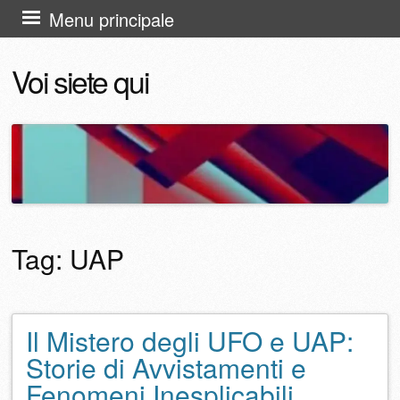
Vai
Menu principale
al
Voi siete qui
contenuto
Tag:
UAP
Il Mistero degli UFO e UAP:
Navigazione articolo
Storie di Avvistamenti e
Fenomeni Inesplicabili