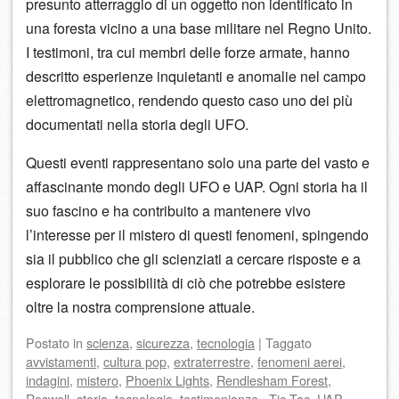
presunto atterraggio di un oggetto non identificato in
una foresta vicino a una base militare nel Regno Unito.
I testimoni, tra cui membri delle forze armate, hanno
descritto esperienze inquietanti e anomalie nel campo
elettromagnetico, rendendo questo caso uno dei più
documentati nella storia degli UFO.
Questi eventi rappresentano solo una parte del vasto e
affascinante mondo degli UFO e UAP. Ogni storia ha il
suo fascino e ha contribuito a mantenere vivo
l’interesse per il mistero di questi fenomeni, spingendo
sia il pubblico che gli scienziati a cercare risposte e a
esplorare le possibilità di ciò che potrebbe esistere
oltre la nostra comprensione attuale.
Postato
in
scienza
,
sicurezza
,
tecnologia
|
Taggato
avvistamenti
,
cultura pop
,
extraterrestre
,
fenomeni aerei
,
indagini
,
mistero
,
Phoenix Lights
,
Rendlesham Forest
,
Roswell
,
storia
,
tecnologia
,
testimonianze.
,
Tic Tac
,
UAP
,