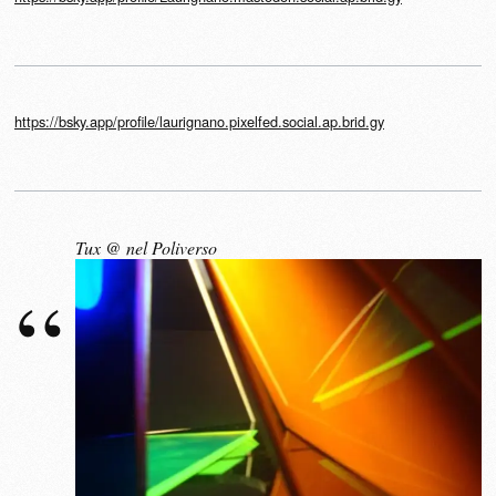
https://bsky.app/profile/laurignano.pixelfed.social.ap.brid.gy
Tux @ nel Poliverso